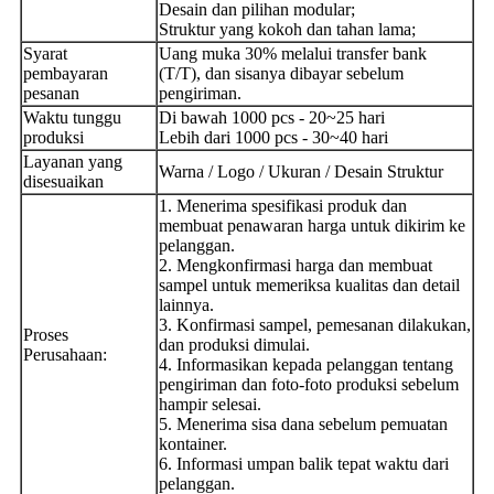
Desain dan pilihan modular;
Struktur yang kokoh dan tahan lama;
Syarat
Uang muka 30% melalui transfer bank
pembayaran
(T/T), dan sisanya dibayar sebelum
pesanan
pengiriman.
Waktu tunggu
Di bawah 1000 pcs - 20~25 hari
produksi
Lebih dari 1000 pcs - 30~40 hari
Layanan yang
Warna / Logo / Ukuran / Desain Struktur
disesuaikan
1. Menerima spesifikasi produk dan
membuat penawaran harga untuk dikirim ke
pelanggan.
2. Mengkonfirmasi harga dan membuat
sampel untuk memeriksa kualitas dan detail
lainnya.
3. Konfirmasi sampel, pemesanan dilakukan,
Proses
dan produksi dimulai.
Perusahaan:
4. Informasikan kepada pelanggan tentang
pengiriman dan foto-foto produksi sebelum
hampir selesai.
5. Menerima sisa dana sebelum pemuatan
kontainer.
6. Informasi umpan balik tepat waktu dari
pelanggan.