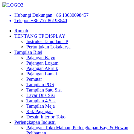
Hubungi Dukungan
+86 13630098457
Telepon
+86 757 86198640
Rumah
TENTANG TP DISPLAY
Instruksi Tampilan TP
Pertunjukan Lokakarya
Tampilan Ritel
Pajangan Kayu
Pajangan Logam
Pajangan Akrilik
Pajangan Lantai
Pemutar
Tampilan POS
Tampilan Satu Sisi
Layar Dua Sisi
Tampilan 4 Sisi
Tampilan Meja
Rak Pajangan
Desain Interior Toko
Perlengkapan Industri
Pajangan Toko Mainan, Perlengkapan Bayi & Hewan
Peliharaan