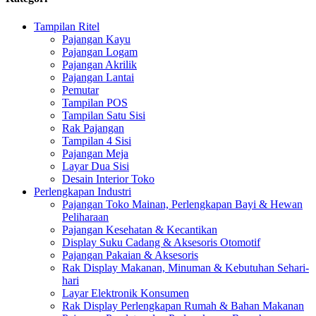
Tampilan Ritel
Pajangan Kayu
Pajangan Logam
Pajangan Akrilik
Pajangan Lantai
Pemutar
Tampilan POS
Tampilan Satu Sisi
Rak Pajangan
Tampilan 4 Sisi
Pajangan Meja
Layar Dua Sisi
Desain Interior Toko
Perlengkapan Industri
Pajangan Toko Mainan, Perlengkapan Bayi & Hewan
Peliharaan
Pajangan Kesehatan & Kecantikan
Display Suku Cadang & Aksesoris Otomotif
Pajangan Pakaian & Aksesoris
Rak Display Makanan, Minuman & Kebutuhan Sehari-
hari
Layar Elektronik Konsumen
Rak Display Perlengkapan Rumah & Bahan Makanan