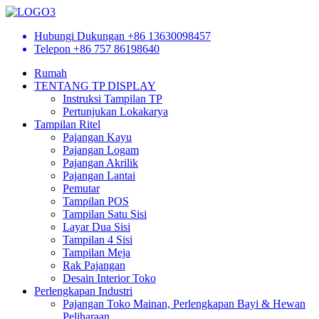
Hubungi Dukungan
+86 13630098457
Telepon
+86 757 86198640
Rumah
TENTANG TP DISPLAY
Instruksi Tampilan TP
Pertunjukan Lokakarya
Tampilan Ritel
Pajangan Kayu
Pajangan Logam
Pajangan Akrilik
Pajangan Lantai
Pemutar
Tampilan POS
Tampilan Satu Sisi
Layar Dua Sisi
Tampilan 4 Sisi
Tampilan Meja
Rak Pajangan
Desain Interior Toko
Perlengkapan Industri
Pajangan Toko Mainan, Perlengkapan Bayi & Hewan
Peliharaan