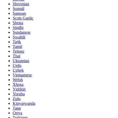
Slovenian
Somali
Samoan
Scots Gaelic
Shona
Sindhi
Sundanese
Swahili
Tajik
Tamil
Telugu
Thai
Ukrainian
Urdu
Uzbek
Vietnamese
Welsh
Xhosa
Yiddish
Yoruba
Zulu
Kinyarwanda
Tatar
Oriya
Turkmen