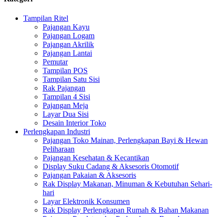
Tampilan Ritel
Pajangan Kayu
Pajangan Logam
Pajangan Akrilik
Pajangan Lantai
Pemutar
Tampilan POS
Tampilan Satu Sisi
Rak Pajangan
Tampilan 4 Sisi
Pajangan Meja
Layar Dua Sisi
Desain Interior Toko
Perlengkapan Industri
Pajangan Toko Mainan, Perlengkapan Bayi & Hewan
Peliharaan
Pajangan Kesehatan & Kecantikan
Display Suku Cadang & Aksesoris Otomotif
Pajangan Pakaian & Aksesoris
Rak Display Makanan, Minuman & Kebutuhan Sehari-
hari
Layar Elektronik Konsumen
Rak Display Perlengkapan Rumah & Bahan Makanan