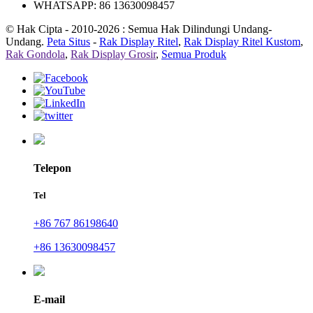
WHATSAPP: 86 13630098457
© Hak Cipta - 2010-2026 : Semua Hak Dilindungi Undang-
Undang.
Peta Situs
-
Rak Display Ritel
,
Rak Display Ritel Kustom
,
Rak Gondola
,
Rak Display Grosir
,
Semua Produk
Telepon
Tel
+86 767 86198640
+86 13630098457
E-mail