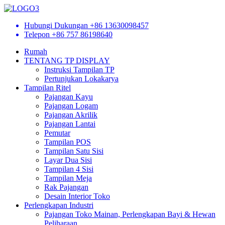
Hubungi Dukungan
+86 13630098457
Telepon
+86 757 86198640
Rumah
TENTANG TP DISPLAY
Instruksi Tampilan TP
Pertunjukan Lokakarya
Tampilan Ritel
Pajangan Kayu
Pajangan Logam
Pajangan Akrilik
Pajangan Lantai
Pemutar
Tampilan POS
Tampilan Satu Sisi
Layar Dua Sisi
Tampilan 4 Sisi
Tampilan Meja
Rak Pajangan
Desain Interior Toko
Perlengkapan Industri
Pajangan Toko Mainan, Perlengkapan Bayi & Hewan
Peliharaan